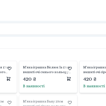
я 17см
М'яка іграшка Віслюк Іа 17см
М'яка іграшка
вого
вишиті очі синього кольору
вишиті очі сі
oh
Winnie the Pooh PDP2200063
Classics PDP2
420 ₴
420 ₴
Disney
В наявності
В наявності
4см
М'яка іграшка Балу 25см