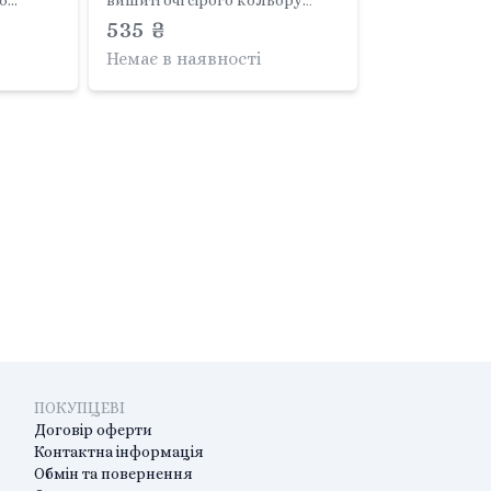
о
вишиті очі сірого кольору
200105
Classics PDP2200116 Disney
535 ₴
Немає в наявності
ПОКУПЦЕВІ
Договір оферти
Контактна інформація
Обмін та повернення