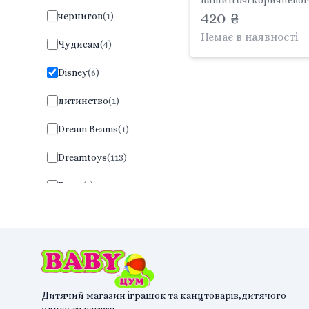
вишиті очі коричневог
кольору Classics PDP2
420 ₴
чернигов
(
1
)
Disney
Немає в наявності
Чудисам
(
4
)
Disney
(
6
)
дитинство
(
1
)
Dream Beams
(
1
)
Dreamtoys
(
113
)
Fancy
(
1
)
ФОП Ступак
(
41
)
Inkatoys
(
1
)
IvanS
(
18
)
Дитячий магазин іграшок та канцтоварів,дитячого
kiddisvit
(
6
)