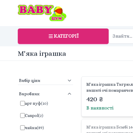
КАТЕГОРІЇ
М'яка іграшка
Вибір ціни
М'яка іграшка Тигрюл
вишиті очі помаранче
Виробник
кольору Winnie the Po
420 ₴
PDP2200062 Disney
арт пуф
(
10
)
В наявності
Canpol
(
2
)
М'яка іграшка Бембі 1
чайка
(
89
)