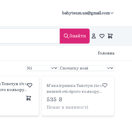
babytsum.ua@gmail.com
Знайти
Головна
 Топотун 17см
М'яка іграшка Тапотун 21см
рого кольору
вишиті очі сірого кольору
200109 Disney
Classics PDP2200115 Disney
535 ₴
Немає в наявності