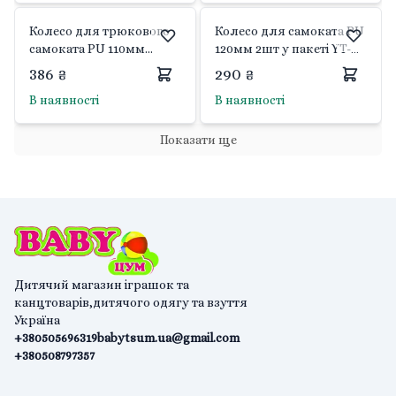
Колесо для трюкового
Колесо для самоката PU
самоката PU 110мм
120мм 2шт у пакеті YT-
підшибник срібний Best
74009-113 Best scooter
386 ₴
290 ₴
Scooter 9604/110 Китай
В наявності
В наявності
Показати ще
Дитячий магазин іграшок та
канцтоварів,дитячого одягу та взуття
Україна
+380505696319
babytsum.ua@gmail.com
+380508797357