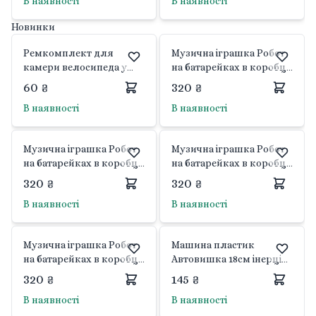
В наявності
В наявності
Новинки
Ремкомплект для
Музична іграшка Робот
камери велосипеда у
на батарейках в коробці
коробці 12*6*3см K-60072
16*11*8см RE10 Cube
60 ₴
320 ₴
Китай
В наявності
В наявності
Музична іграшка Робот
Музична іграшка Робот
на батарейках в коробці
на батарейках в коробці
16*11*8см RD10 Cube
16*11*8см RB10 Cube
320 ₴
320 ₴
В наявності
В наявності
Музична іграшка Робот
Машина пластик
на батарейках в коробці
Автовишка 18см інерція
16*11*8см RA10 Cube
в пакеті 1207A-4 Китай
320 ₴
145 ₴
В наявності
В наявності