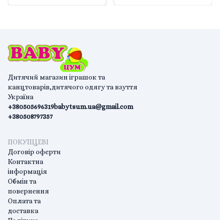
Дитячий магазин іграшок та
канцтоварів,дитячого одягу та взуття
Україна
+380505696319
babytsum.ua@gmail.com
+380508797357
ПОКУПЦЕВІ
Договір оферти
Контактна
інформація
Обмін та
повернення
Оплата та
доставка