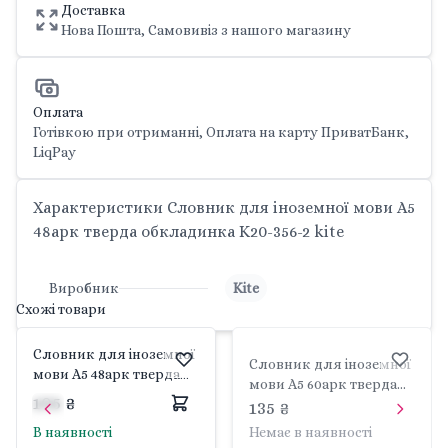
Доставка
Нова Пошта, Самовивіз з нашого магазину
Оплата
Готівкою при отриманні, Оплата на карту ПриватБанк,
LiqPay
Характеристики Cловник для іноземної мови А5
48арк тверда обкладинка K20-356-2 kite
Виробник
Kite
Схожі товари
Cловник для іноземної
Cловник для іноземної
мови А5 48арк тверда
мови А5 60арк тверда
обкладинка K20-356-1
105 ₴
обкладинка K23-407-2
135 ₴
kite
kite
В наявності
Немає в наявності