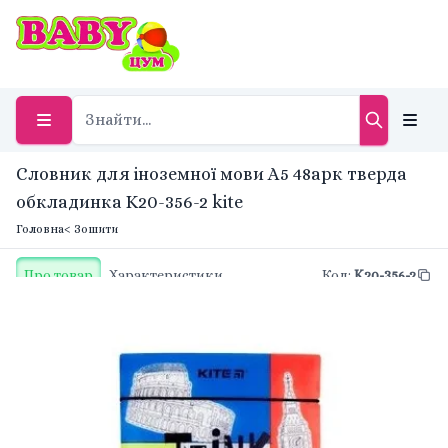
Cловник для іноземної мови А5 48арк тверда
обкладинка K20-356-2 kite
Головна
< Зошити
Про товар
Характеристики
Код
:
K20-356-2