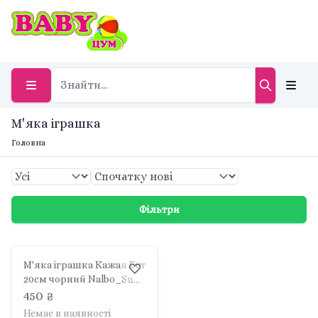
М'яка іграшка
Головна
Фільтри
М'яка іграшка Кажан Бет
20см чорний Nalbo_Su
Inkatoys
450 ₴
Немає в наявності