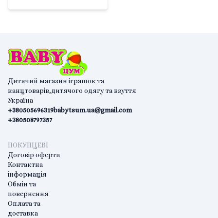
Дитячий магазин іграшок та
канцтоварів,дитячого одягу та взуття
Україна
+380505696319
babytsum.ua@gmail.com
+380508797357
ПОКУПЦЕВІ
Договір оферти
Контактна
інформація
Обмін та
повернення
Оплата та
доставка