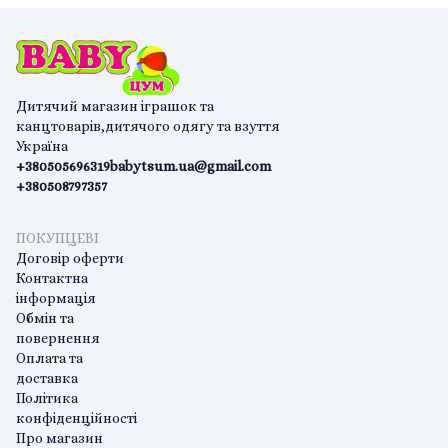
Дитячий магазин іграшок та
канцтоварів,дитячого одягу та взуття
Україна
+380505696319
babytsum.ua@gmail.com
+380508797357
ПОКУПЦЕВІ
Договір оферти
Контактна
інформація
Обмін та
повернення
Оплата та
доставка
Політика
конфіденційності
Про магазин