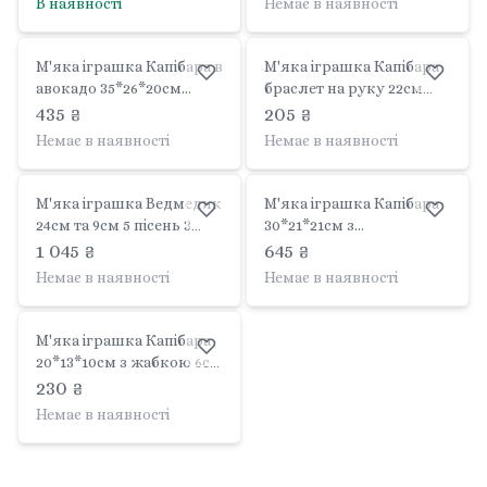
В наявності
Немає в наявності
FG240408118A limo toy
М'яка іграшка Капібара в
М'яка іграшка Капібара
авокадо 35*26*20см
браслет на руку 22см
капібара 20см хутро Сгеу
хутро Сгеу Furry YG0070
435 ₴
205 ₴
Furry YG0084 limo toy
limo toy
Немає в наявності
Немає в наявності
М'яка іграшка Ведмедик
М'яка іграшка Капібара
24см та 9см 5 пісень 3
30*21*21см з
сенсорні зони гра в
черепахою13см
1 045 ₴
645 ₴
хованки в коробці
FG240408197A-1 limo toy
Немає в наявності
Немає в наявності
27*20*14см M50861UA limo
toy
М'яка іграшка Капібара
20*13*10см з жабкою 6см
FG240408163A limo toy
230 ₴
Немає в наявності