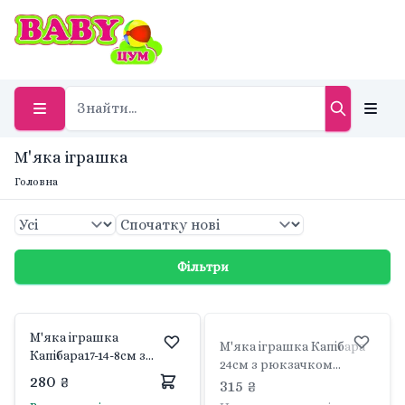
М'яка іграшка
Головна
Фільтри
М'яка іграшка
М'яка іграшка Капібара
Капібара17-14-8см з
24см з рюкзачком
ходить звук 2 кольори
280 ₴
черепахою 10см плюш
315 ₴
на батарейках
190825 limo toy