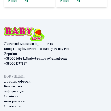
В наявності
В наявності
Дитячий магазин іграшок та
канцтоварів,дитячого одягу та взуття
Україна
+380505696319
babytsum.ua@gmail.com
+380508797357
ПОКУПЦЕВІ
Договір оферти
Контактна
інформація
Обмін та
повернення
Оплата та