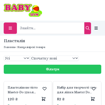
Пластилін
Головна
< Канцелярскі товари
Фільтри
Пластелінове тісто
Набір для творчесті тісто
Master-Do 12кол
для ліпки Master Do
формочки неон в колбі
8кол в колбі TMD-01-07
120 ₴
82 ₴
TMD-FL-12-01U danko toys
danko toys