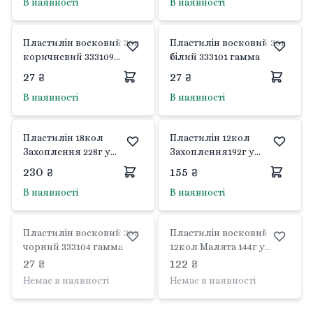
В наявності
В наявності
Пластилін восковий 30г
Пластилін восковий 30г
коричневий 333109
білий 333101 гамма
гамма
27 ₴
27 ₴
В наявності
В наявності
Пластилін 18кол
Пластилін 12кол
Захоплення 228г у
Захоплення192г у
коробці 200315 гамма
коробці 200312 гамма
230 ₴
155 ₴
В наявності
В наявності
Пластилін восковий 30г
Пластилін восковий
чорний 333104 гамма
12кол Малята 144г у
коробці 100305 гамма
27 ₴
122 ₴
Немає в наявності
Немає в наявності