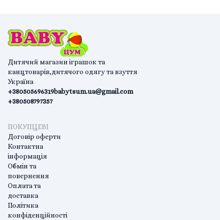
Дитячий магазин іграшок та
канцтоварів,дитячого одягу та взуття
Україна
+380505696319
babytsum.ua@gmail.com
+380508797357
ПОКУПЦЕВІ
Договір оферти
Контактна
інформація
Обмін та
повернення
Оплата та
доставка
Політика
конфіденційності