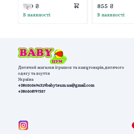
Китай
2 Китай
760 ₴
855 ₴
В наявності
В наявності
Дитячий магазин іграшок та канцтоварів,дитячого
одягу та взуття
Україна
+380505696319
babytsum.ua@gmail.com
+380508797357