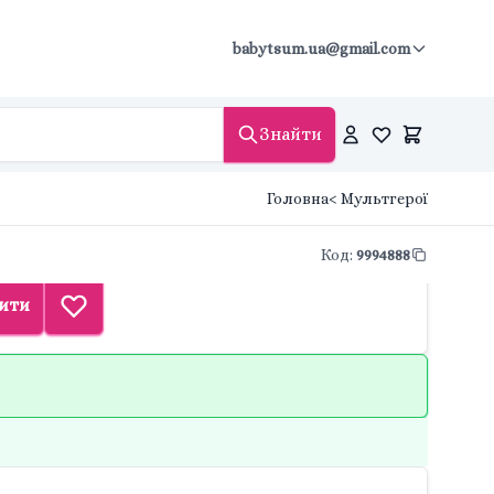
babytsum.ua@gmail.com
Знайти
Головна
< Мультгерої
Код
:
9994888
ити