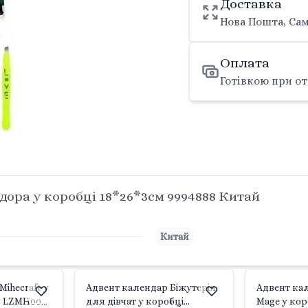
Доставка
Нова Пошта, Сам
Оплата
Готівкою при от
ора у коробці 18*26*3см 9994888 Китай
Китай
ihecraft у
Адвент календар Біжутерія
Адвент кал
м LZMH009-
для дівчат у коробці
Mage у кор