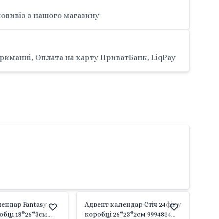
овивіз з нашого магазину
риманні, Оплата на карту ПриватБанк, LiqPay
ендар Fantasy
Адвент календар Стіч 24фіг у
обці 18*26*3см
коробці 26*23*2см 9994884