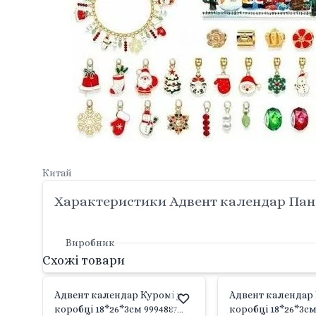
Китай
Характеристики Адвент календар Панд
Виробник
Схожі товари
Адвент календар Куромі у
Адвент календар M
коробці 18*26*3см 9994887
коробці 18*26*3с