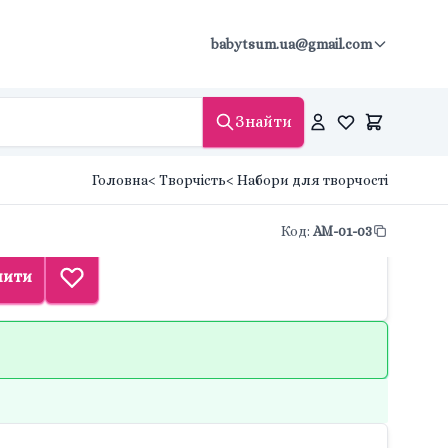
babytsum.ua@gmail.com
Знайти
Головна
< Творчість
< Набори для творчості
Код
:
AM-01-03
пити