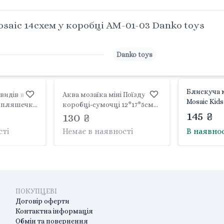
aic 14схем у коробці AM-01-03 Danko toys
Danko toys
Блискуча м
идів в
Аква мозаїка міні Поїзду
Mosaic Kids
я пляшечка
коробці-сумочці 12*17*5см
CRMk-01-03
145 ₴
ка у
AM-02-03 Fun Game
130 ₴
 8214/8215
сті
Немає в наявності
В наявно
ПОКУПЦЕВІ
Договір оферти
Контактна інформація
Обмін та повернення