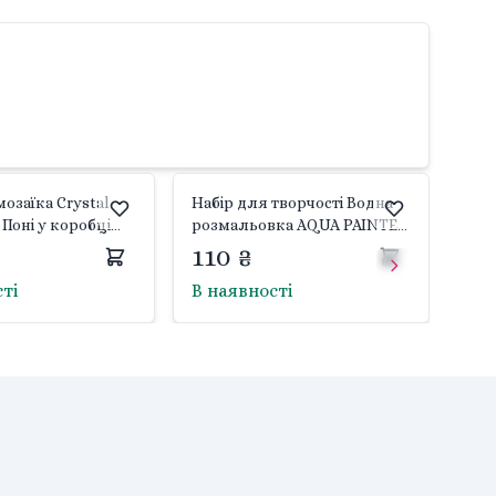
озаїка Crystal
Набір для творчості Водна
 Поні у коробці
розмальовка AQUA PAINTER
 Danko toys
в коробці AQP-1-01-02 danko
110 ₴
toys
сті
В наявності