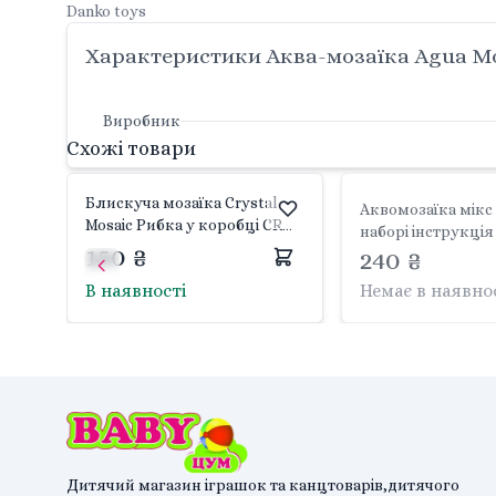
Danko toys
Характеристики Аква-мозаїка Agua Mos
Виробник
Схожі товари
Блискуча мозаїка Crystal
Аквомозаїка мікс в
Mosaic Рибка у коробці CRM-
наборі інструкці
01-09 Danko toys
150 ₴
для води підстав
240 ₴
коробці 18*4*22см
В наявності
Немає в наявно
danko toys
Дитячий магазин іграшок та канцтоварів,дитячого