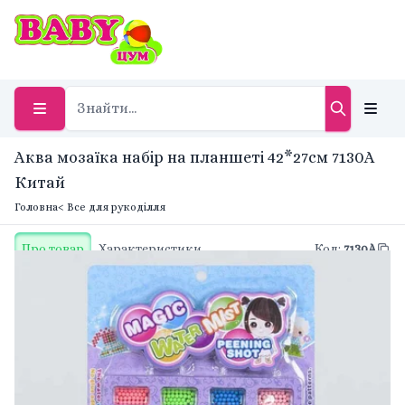
Аква мозаїка набір на планшеті 42*27см 7130A
Китай
Головна
< Все для рукоділля
Про товар
Характеристики
Код
:
7130A