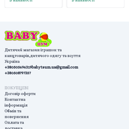
В наявності
В наявності
Дитячий магазин іграшок та
канцтоварів,дитячого одягу та взуття
Україна
+380505696319
babytsum.ua@gmail.com
+380508797357
ПОКУПЦЕВІ
Договір оферти
Контактна
інформація
Обмін та
повернення
Оплата та
доставка