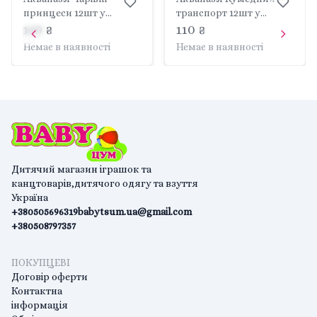
принцеси 12шт у
транспорт 12шт у
коробці 30*9*3см 20347
коробці 30*9*3см 20348
110 ₴
110 ₴
УЛА
УЛА
Немає в наявності
Немає в наявності
Дитячий магазин іграшок та
канцтоварів,дитячого одягу та взуття
Україна
+380505696319
babytsum.ua@gmail.com
+380508797357
ПОКУПЦЕВІ
Договір оферти
Контактна
інформація