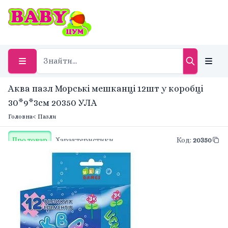
Аква пазл Морські мешканці 12шт у коробці
30*9*3см 20350 УЛА
Головна
< Пазли
Про товар
Характеристики
Код
:
20350