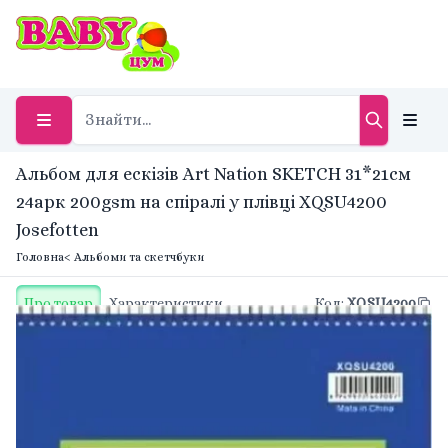
Альбом для ескізів Art Nation SKETCH 31*21см
24арк 200gsm на спіралі у плівці XQSU4200
Josefotten
Головна
< Альбоми та скетчбуки
Про товар
Характеристики
Код
:
XQSU4200