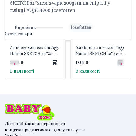
SKETCH 31*21см 24арк 200gsm на спіралі у
плівці XQSU4200 Josefotten
Виробник
Josefotten
Схожі товари
Альбом для ескізів Art
Альбом для ескізів Art
Nation SKETCH 44*30см
Nation SKETCH 15*21см
24арк 200gsm на спіралі
24арк 200gsm на спіралі
260 ₴
105 ₴
у плівці XQSU3200
у плівці XQSU5200
В наявності
В наявності
Josefotten
Josefotten
Дитячий магазин іграшок та
канцтоварів,дитячого одягу та взуття
Україна