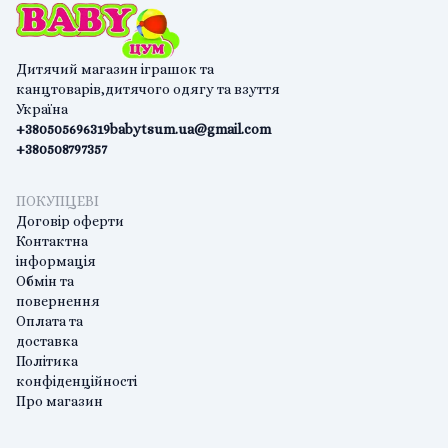
Дитячий магазин іграшок та
канцтоварів,дитячого одягу та взуття
Україна
+380505696319
babytsum.ua@gmail.com
+380508797357
ПОКУПЦЕВІ
Договір оферти
Контактна
інформація
Обмін та
повернення
Оплата та
доставка
Політика
конфіденційності
Про магазин