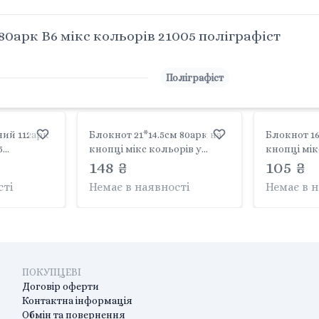
0арк B6 мікс кольорів 21005 поліграфіст
Поліграфіст
ий 112арк
Блокнот 21*14.5см 80арк на
Блокнот 16
5
кнопці мікс кольорів у
кнопці мік
пакеті DSCN0031-A5
148 ₴
пакеті 5901
105 ₴
Josefotten
сті
Немає в наявності
Немає в 
ПОКУПЦЕВІ
Договір оферти
Контактна інформація
Обмін та повернення