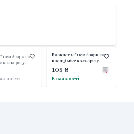
Блокнот 16*11см 80арк на
*11см 80арк на
кнопці мікс кольорів у
с кольорів у
пакеті 5901-3 Josefotten
105 ₴
-2 Josefotten
наявності
В наявності