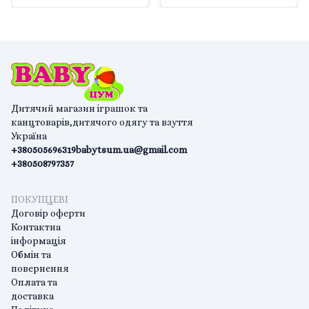
Дитячий магазин іграшок та
канцтоварів,дитячого одягу та взуття
Україна
+380505696319
babytsum.ua@gmail.com
+380508797357
ПОКУПЦЕВІ
Договір оферти
Контактна
інформація
Обмін та
повернення
Оплата та
доставка