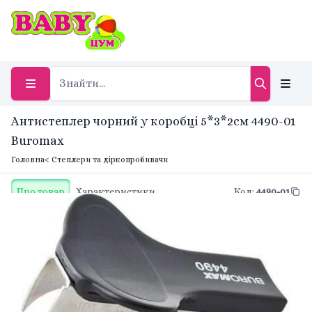
Антистеплер чорний у коробці 5*3*2см 4490-01
Buromax
Головна
< Степлери та діркопробивачи
Про товар
Характеристики
Код
:
4490-01