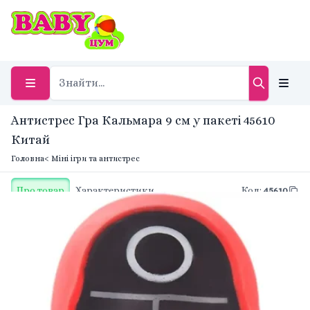
Антистрес Гра Кальмара 9 см у пакеті 45610
Китай
Головна
< Міні ігри та антистрес
Про товар
Характеристики
Код
:
45610