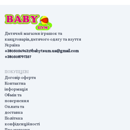
Дитячий магазин іграшок та
канцтоварів,дитячого одягу та взуття
Україна
+380505696319
babytsum.ua@gmail.com
+380508797357
ПОКУПЦЕВІ
Договір оферти
Контактна
інформація
Обмін та
повернення
Оплата та
доставка
Політика
конфіденційності
Про магазин