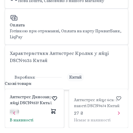
Нова Пошта, Самовивіз з нашого магазину
Оплата
Готівкою при отриманні, Оплата на карту ПриватБанк,
LiqPay
Характеристики Антистрес Кролик у яйці
DSCN9535 Китай
Виробник
Китай
Схожі товари
Антистрес Динозавр у
Антистрес яйце 6см в
яйці DSCN9537 Китай
пакеті DSCN9674 Китай
52 ₴
27 ₴
В наявності
Немає в наявності