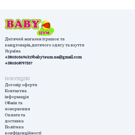
Дитячий магазин іграшок та
канцтоварів,дитячого одягу та взуття
Україна
+380505696319
babytsum.ua@gmail.com
+380508797357
ПОКУПЦЕВІ
Договір оферти
Контактна
інформація
Обмін та
повернення
Оплата та
доставка
Політика
конфіденційності