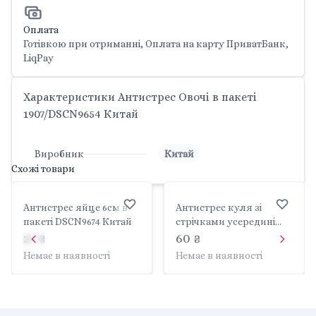
Оплата
Готівкою при отриманні, Оплата на карту ПриватБанк,
LiqPay
Характеристики Антистрес Овочі в пакеті
1907/DSCN9654 Китай
Виробник
Китай
Схожі товари
Антистрес яйце 6см в
Антистрес куля зі
пакеті DSCN9674 Китай
стрічками усередині
6см мікс кольорів у
27 ₴
60 ₴
пакеті DSCN9697 Китай
Немає в наявності
Немає в наявності