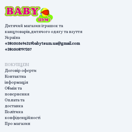
Дитячий магазин іграшок та
канцтоварів,дитячого одягу та взуття
Україна
+380505696319
babytsum.ua@gmail.com
+380508797357
ПОКУПЦЕВІ
Договір оферти
Контактна
інформація
Обмін та
повернення
Оплата та
доставка
Політика
конфіденційності
Про магазин