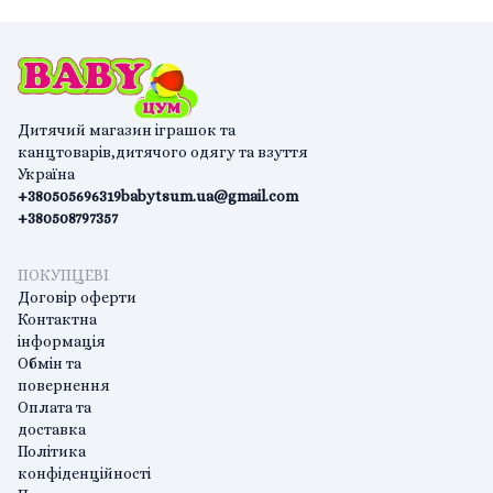
Дитячий магазин іграшок та
канцтоварів,дитячого одягу та взуття
Україна
+380505696319
babytsum.ua@gmail.com
+380508797357
ПОКУПЦЕВІ
Договір оферти
Контактна
інформація
Обмін та
повернення
Оплата та
доставка
Політика
конфіденційності