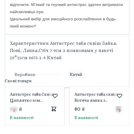
відпочити. М'який та гнучкий антистрес здатен витримати
найсміливіші ігри.
Ідеальний вибір для емоційного розслаблення в будь-
який момент!
Характеристики Антистрес таба сквіш Зайка,
Поні, Лапка,Стіч 7-9см з помпонами у пакеті
12*15см 6675-1-4 Китай
Виробник
Китай
Схожі товари
Антистрес таба Сквіш
Антистрес таба сквіш
Циплятко 6см
Котяча лапка з
жовтеньке з
помпонами
135 ₴
80 ₴
помпонами у пакеті
блискітками 6,5*7см
В наявності
В наявності
14*13см 6675-1 Китай
мікс кольорів у пакеті
2854-2 Китай