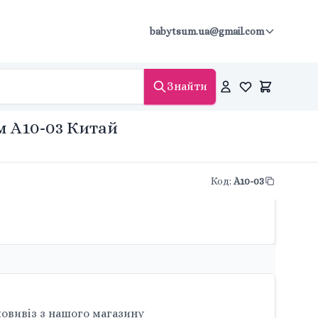
babytsum.ua@gmail.com
Знайти
см A10-03 Китай
Код
:
A10-03
овивіз з нашого магазину