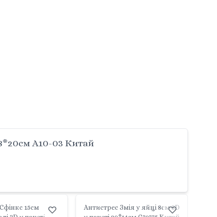
28*20см A10-03 Китай
Сфінкс 15см
Антистрес Змія у яйці 8см 3D