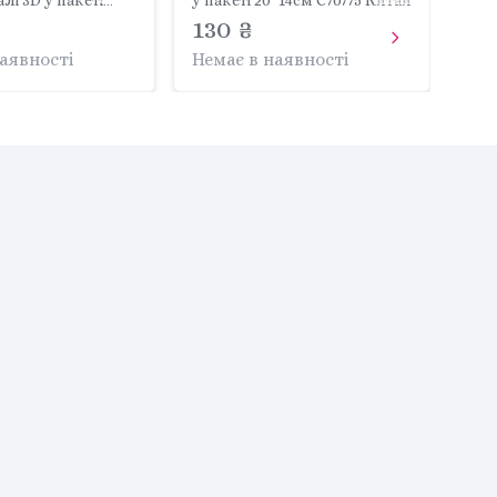
лі 3D у пакеті
у пакеті 20*14см C70775 Китай
0776 Китай
130 ₴
наявності
Немає в наявності