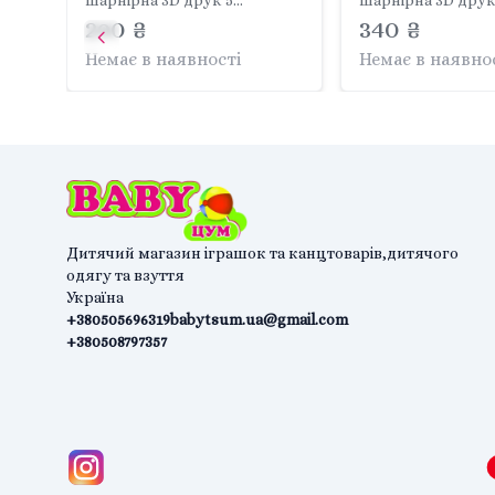
шарнірна 3D друк 5
шарнірна 3D друк
кольорів в пакеті 21*15см
290 ₴
кольорів в пакеті
340 ₴
A10-01 Китай
A10-02 Китай
Немає в наявності
Немає в наявно
Дитячий магазин іграшок та канцтоварів,дитячого
одягу та взуття
Україна
+380505696319
babytsum.ua@gmail.com
+380508797357