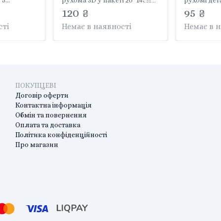
 5
рухома 3D у пакеті 20*14см
рухомі дета
 21*15см
C70779 Китай
120 ₴
20*14см C7
95 ₴
сті
Немає в наявності
Немає в 
ПОКУПЦЕВІ
Договір оферти
Контактна інформація
Обмін та повернення
Оплата та доставка
Політика конфіденційності
Про магазин