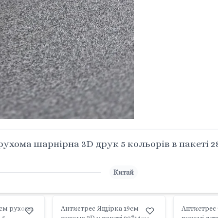
рухома шарнірна 3D друк 5 кольорів в пакеті 
Китай
4см рухома
Антистрес Ящірка 19см
Антистрес 