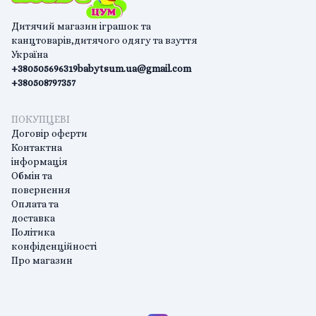
Дитячий магазин іграшок та
канцтоварів,дитячого одягу та взуття
Україна
+380505696319
babytsum.ua@gmail.com
+380508797357
ПОКУПЦЕВІ
Договір оферти
Контактна
інформація
Обмін та
повернення
Оплата та
доставка
Політика
конфіденційності
Про магазин