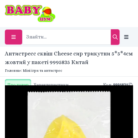
Антистресс сквіш Cheese сир трикутни 5*5*4см
жовтий у пакеті 9995835 Китай
Головна
< Міні ігри та антистрес
Про товар
Характеристики
Код
:
9995835