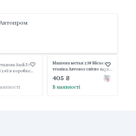
 Автопром
Машина метал 1:38 Міська
талева Audi R8
техніка Автовоз світло звук
 1:43 в коробке
у коробці 25,5*12*9см
405 ₴
 67333 Автопром
AP7515D Автопром
наявності
В наявності