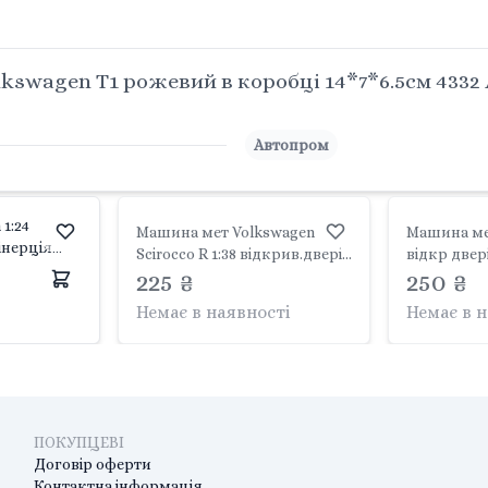
lkswagen T1 рожевий в коробці 14*7*6.5cм 4332
Автопром
1:24
Машина мет Volkswagen
Машина ме
 інерція
Scirocco R 1:38 відкрив.двері
відкр двері
дкрив
коробка 14,5*7*6,5см 4350
225 ₴
14*7*6.5см
250 ₴
*12*16см
Автопром
Немає в наявності
Немає в 
ПОКУПЦЕВІ
Договір оферти
Контактна інформація