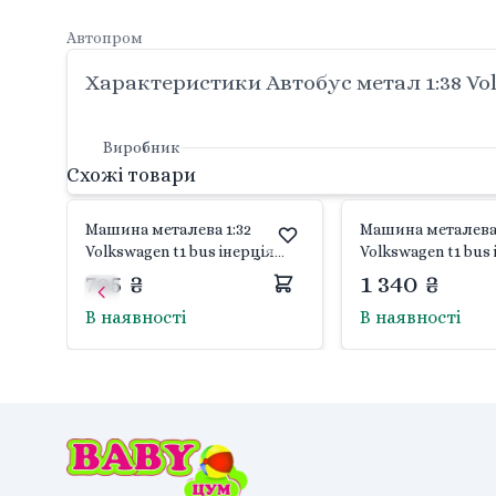
Автопром
Характеристики Автобус метал 1:38 Vo
Виробник
Схожі товари
Машина металева 1:32
Машина металева 
Volkswagen t1 bus інерція
Volkswagen t1 bus
звук світло відкрив двері в
музика світло ві
795 ₴
1 340 ₴
коробці 39*10*11см AP74242
дверів коробці 29
В наявності
В наявності
Автопром
AP7751 Автопром