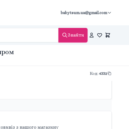
babytsum.ua@gmail.com
Знайти
опром
Код
:
4332
овивіз з нашого магазину