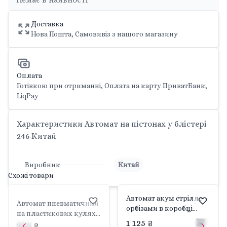
Доставка
Нова Пошта, Самовивіз з нашого магазину
Оплата
Готівкою при отриманні, Оплата на карту ПриватБанк,
LiqPay
Характеристики Автомат на пістонах у блістері
246 Китай
Виробник
Китай
Схожі товари
Автомат акум стріляє
Автомат пневматичний
орбізами в коробці
на пластикових кулях
44*24*6,5см 670-1 Китай
1 125 ₴
у пакеті 29*14*3см 306-2
205 ₴