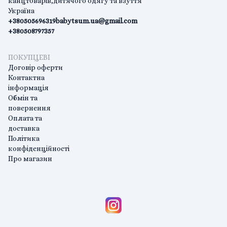
канцтоварів,дитячого одягу та взуття
Україна
+380505696319
babytsum.ua@gmail.com
+380508797357
ПОКУПЦЕВІ
Договір оферти
Контактна
інформація
Обмін та
повернення
Оплата та
доставка
Політика
конфіденційності
Про магазин