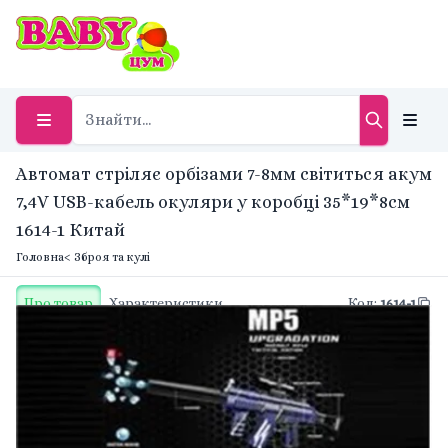
Автомат стріляє орбізами 7-8мм світиться акум
7,4V USB-кабель окуляри у коробці 35*19*8см
1614-1 Китай
Головна
< Зброя та кулі
Про товар
Характеристики
Код
:
1614-1