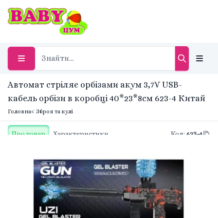
Автомат стріляє орбізами акум 3,7V USB-
кабель орбізи в коробці 40*23*8см 623-4 Китай
Головна
< Зброя та кулі
Про товар
Характеристики
Код
:
623-4