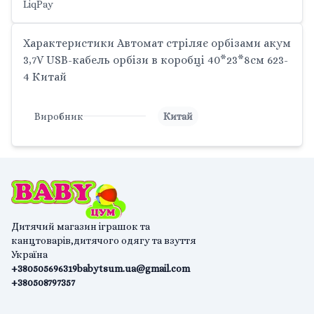
LiqPay
Характеристики Автомат стріляє орбізами акум
3,7V USB-кабель орбізи в коробці 40*23*8см 623-
4 Китай
Виробник
Китай
Дитячий магазин іграшок та
канцтоварів,дитячого одягу та взуття
Україна
+380505696319
babytsum.ua@gmail.com
+380508797357