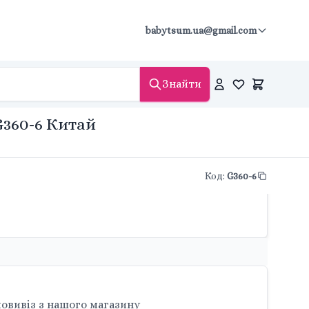
babytsum.ua@gmail.com
Знайти
G360-6 Китай
Код
:
G360-6
овивіз з нашого магазину