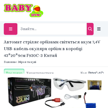
Автомат стріляє орбізами світиться акум 7,4V
USB-кабель окуляри орбізи в коробці
43*20*9см F930C-3 Китай
Головна
< Зброя та кулі
Про товар
Характеристики
Код
:
F930C-3