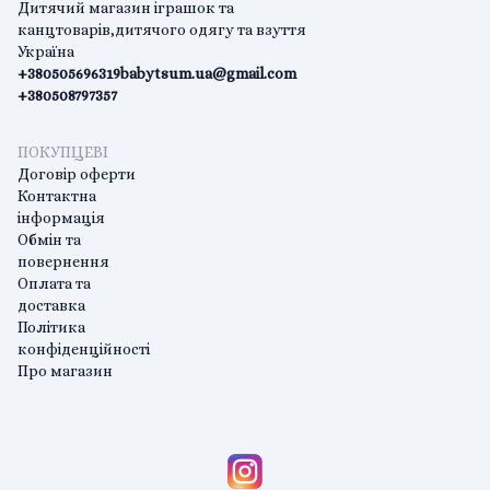
Дитячий магазин іграшок та
канцтоварів,дитячого одягу та взуття
Україна
+380505696319
babytsum.ua@gmail.com
+380508797357
ПОКУПЦЕВІ
Договір оферти
Контактна
інформація
Обмін та
повернення
Оплата та
доставка
Політика
конфіденційності
Про магазин