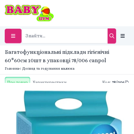
Багатофункціональні підклади гігієнічні
60*60см 10шт в упаковці 78/006 canpol
Головна
< Догляд та годування малюка
Про товар
Характеристики
Код
:
78/006