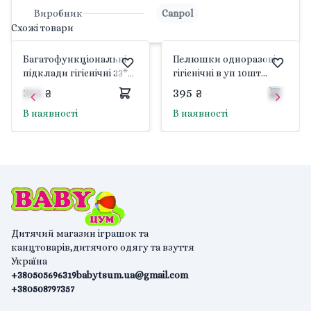
Виробник
Canpol
Схожі товари
Багатофункціональні
Пелюшки одноразові
підклади гігієнічні 33*45
гігієнічні в уп 10шт
см 20шт 78/009 canpol
78/002 canpol
355 ₴
395 ₴
В наявності
В наявності
Дитячий магазин іграшок та
канцтоварів,дитячого одягу та взуття
Україна
+380505696319
babytsum.ua@gmail.com
+380508797357