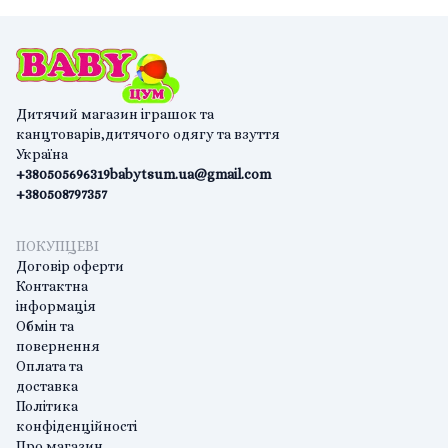
Дитячий магазин іграшок та
канцтоварів,дитячого одягу та взуття
Україна
+380505696319
babytsum.ua@gmail.com
+380508797357
ПОКУПЦЕВІ
Договір оферти
Контактна
інформація
Обмін та
повернення
Оплата та
доставка
Політика
конфіденційності
Про магазин