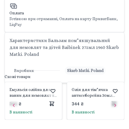
Оплата
Готівкою при отриманні, Оплата на карту ПриватБанк,
LiqPay
Характеристики Бальзам пом"якшувальний
для немовлят та дітей Baibinek 275мл 1960 Skarb
Matki. Poland
Виробник
Skarb Matki. Poland
Схожі товари
Емульсія олійна для
Олія для тім"ячка
ванни для немовлят та
антисеборейна 30мл
дітей Емулінка 250мл
1908 Skarb Matki. Poland
355 ₴
344 ₴
1952 Skarb Matki. Poland
В наявності
В наявності