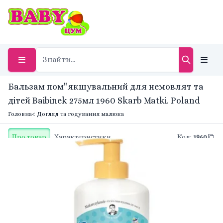
Бальзам пом"якшувальний для немовлят та
дітей Baibinek 275мл 1960 Skarb Matki. Poland
Головна
< Догляд та годування малюка
Про товар
Характеристики
Код
:
1960