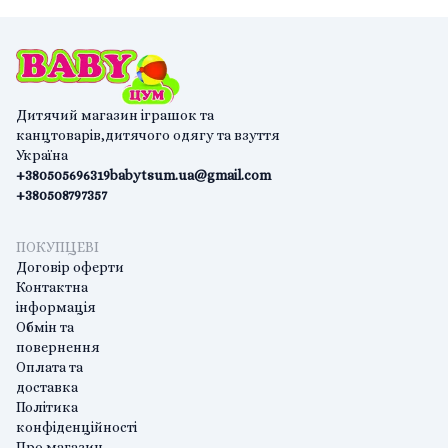
Дитячий магазин іграшок та
канцтоварів,дитячого одягу та взуття
Україна
+380505696319
babytsum.ua@gmail.com
+380508797357
ПОКУПЦЕВІ
Договір оферти
Контактна
інформація
Обмін та
повернення
Оплата та
доставка
Політика
конфіденційності
Про магазин