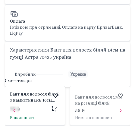
Оплата
Готівкою при отриманні, Оплата на карту ПриватБанк,
LiqPay
Характеристики Бант для волосся білий 14см на
гумці Астра 70425 україна
Виробник
Україна
Схожі товари
Бант для волосся білий
Бант для волосся 13см
з намистинами 10см
на резинці білий
мікс видів 340015
70 ₴
органза з срібним
55 ₴
україна
кантом на планшеті
В наявності
Немає в наявності
707117 Yes