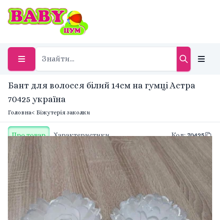
Бант для волосся білий 14см на гумці Астра
70425 україна
Головна
< Біжутерія заколки
Про товар
Характеристики
Код
:
70425