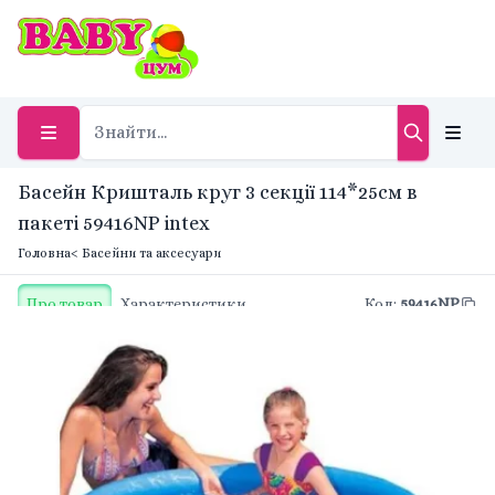
Басейн Кришталь круг 3 секції 114*25см в
пакеті 59416NP intex
Головна
< Басейни та аксесуари
Про товар
Характеристики
Код
:
59416NP