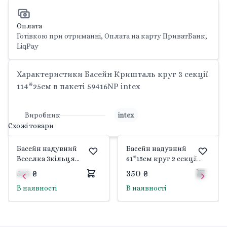
Оплата
Готівкою при отриманні, Оплата на карту ПриватБанк,
LiqPay
Характеристики Басейн Кришталь круг 3 секції
114*25см в пакеті 59416NP intex
Виробник
intex
Схожі товари
Басейн надувний
Басейн надувний
Веселка 3кільця
61*15см круг 2 секції
114*25см 136л в коробці
міні пакет 59409 intex
515 ₴
350 ₴
57412 intex
В наявності
В наявності