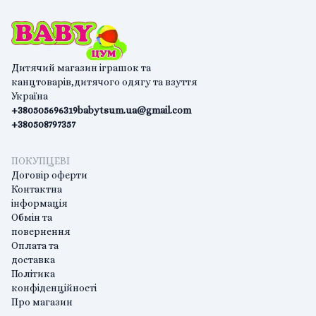
Дитячий магазин іграшок та
канцтоварів,дитячого одягу та взуття
Україна
+380505696319
babytsum.ua@gmail.com
+380508797357
ПОКУПЦЕВІ
Договір оферти
Контактна
інформація
Обмін та
повернення
Оплата та
доставка
Політика
конфіденційності
Про магазин