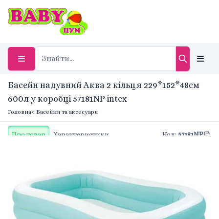
Басейн надувний Аква 2 кільця 229*152*48см
600л у коробці 57181NP intex
Головна
< Басейни та аксесуари
Про товар
Характеристики
Код
:
57181NP