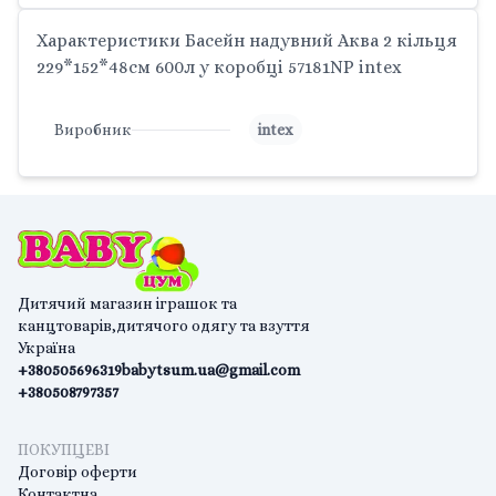
Характеристики Басейн надувний Аква 2 кільця
229*152*48см 600л у коробці 57181NP intex
Виробник
intex
Дитячий магазин іграшок та
канцтоварів,дитячого одягу та взуття
Україна
+380505696319
babytsum.ua@gmail.com
+380508797357
ПОКУПЦЕВІ
Договір оферти
Контактна