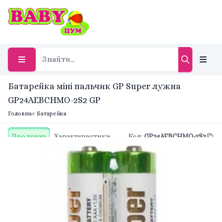
Батарейка міні пальчик GP Super лужна
GP24AEBCHMO-2S2 GP
Головна
< Батарейка
Про товар
Характеристики
Код
:
GP24AEBCHMO-2S2