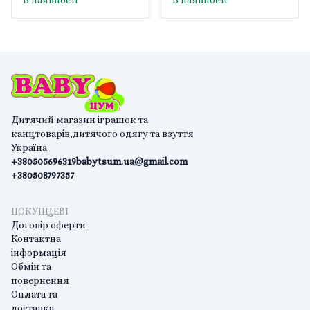
В наявності
В наявності
Дитячий магазин іграшок та
канцтоварів,дитячого одягу та взуття
Україна
+380505696319
babytsum.ua@gmail.com
+380508797357
ПОКУПЦЕВІ
Договір оферти
Контактна
інформація
Обмін та
повернення
Оплата та
доставка