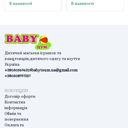
В наявності
В наявності
Дитячий магазин іграшок та
канцтоварів,дитячого одягу та взуття
Україна
+380505696319
babytsum.ua@gmail.com
+380508797357
ПОКУПЦЕВІ
Договір оферти
Контактна
інформація
Обмін та
повернення
Оплата та