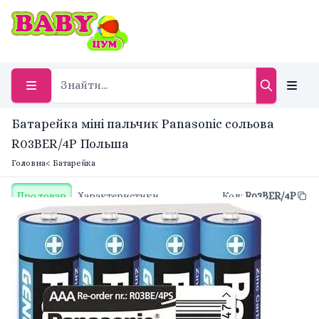
Батарейка міні пальчик Panasonic сольова
R03BER/4P Польша
Головна
< Батарейка
Про товар
Характеристики
Код
:
R03BER/4P