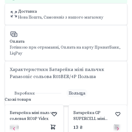
Доставка
Нова Пошта, Самовивіз з нашого магазину
Оплата
Готівкою при отриманні, Оплата на карту ПриватБанк,
LiqPay
Характеристики Батарейка міні пальчик
Panasonic сольова R03BER/4P Польша
Виробник
Польща
Схожі товари
Батарейка міні пальчик
Батарейка GP
солевая RO3P Videx
SUPERCELL міні
пальчик сольова 24PL-
12 ₴
13 ₴
S2/R03 GP