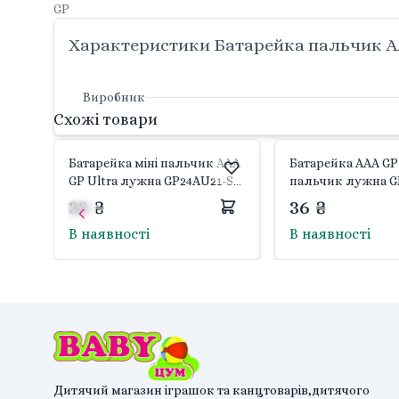
GP
Характеристики Батарейка пальчик AA
Виробник
Схожі товари
Батарейка міні пальчик AAA
Батарейка AAA GP 
GP Ultra лужна GP24AU21-S2
пальчик лужна G
GP
2S2 GP
32 ₴
36 ₴
В наявності
В наявності
Дитячий магазин іграшок та канцтоварів,дитячого