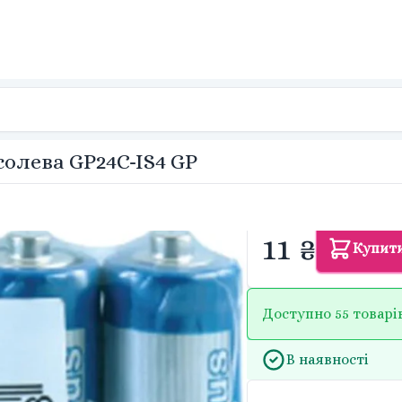
солева GP24C-IS4 GP
11 ₴
Купит
Доступно 55 товарі
В наявності