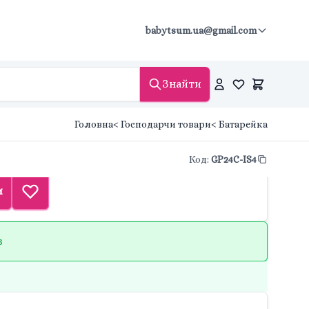
babytsum.ua@gmail.com
Знайти
Головна
< Господарчи товари
< Батарейка
Код
:
GP24C-IS4
и
в