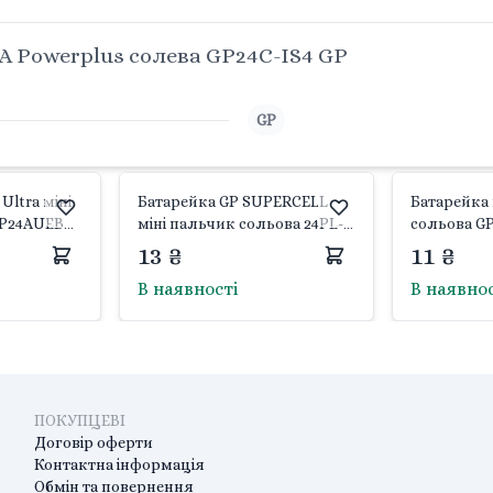
 Powerplus солева GP24C-IS4 GP
GP
Ultra міні
Батарейка GP SUPERCELL
Батарейка 
P24AUEBC-
міні пальчик сольова 24PL-
сольова GP
S2/R03 GP
R03 5231 GP
13 ₴
11 ₴
В наявності
В наявно
ПОКУПЦЕВІ
Договір оферти
Контактна інформація
Обмін та повернення