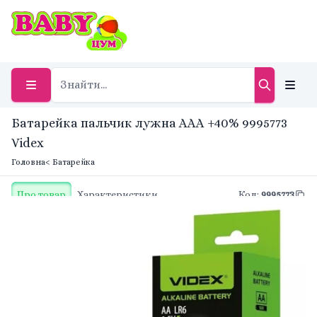
Батарейка пальчик лужна AAA +40% 9995773
Videx
Головна
< Батарейка
Про товар
Характеристики
Код
:
9995773