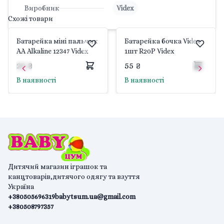
Виробник
Videx
Схожі товари
Батарейка міні пальчик
Батарейка бочка Videx
AA Alkaline 12347 Videx
1шт R20P Videx
22 ₴
55 ₴
В наявності
В наявності
Дитячий магазин іграшок та
канцтоварів,дитячого одягу та взуття
Україна
+380505696319
babytsum.ua@gmail.com
+380508797357