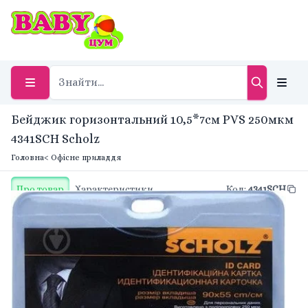
Бейджик горизонтальний 10,5*7см PVS 250мкм
4341SCH Scholz
Головна
< Офісне приладдя
Про товар
Характеристики
Код
:
4341SCH