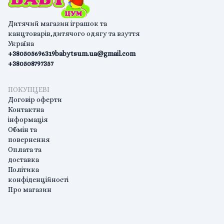
Дитячий магазин іграшок та
канцтоварів,дитячого одягу та взуття
Україна
+380505696319
babytsum.ua@gmail.com
+380508797357
ПОКУПЦЕВІ
Договір оферти
Контактна
інформація
Обмін та
повернення
Оплата та
доставка
Політика
конфіденційності
Про магазин