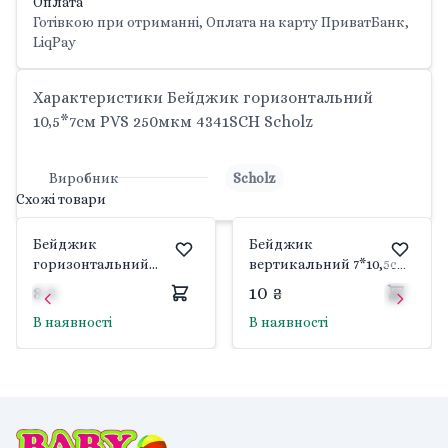
Оплата
Готівкою при отриманні, Оплата на карту ПриватБанк,
LiqPay
Характеристики Бейджик горизонтальний
10,5*7см PVS 250мкм 4341SCH Scholz
Виробник
Scholz
Схожі товари
Бейджик
Бейджик
горизонтальний
вертикальний 7*10,5см
9*5.5см підвісний PVS
PVS 250мк 4342SCH
8 ₴
10 ₴
250мкм 4343SCH Scholz
Scholz
В наявності
В наявності