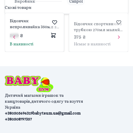
Виробник
Canpol
Схожі товари
Бідончик
Бідончик спортивний з
непроливайка 350мл з
трубкою 270мл малий
силіконовою
590 ₴
синій 56/109_blu Canpol
375 ₴
трубочкою синя з
В наявності
Немає в наявності
малюнком 56/516_blu
Canpol
Дитячий магазин іграшок та
канцтоварів,дитячого одягу та взуття
Україна
+380505696319
babytsum.ua@gmail.com
+380508797357