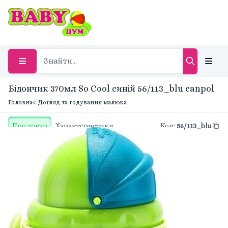
Бідончик 370мл So Cool синій 56/113_blu canpol
Головна
< Догляд та годування малюка
Про товар
Характеристики
Код
:
56/113_blu