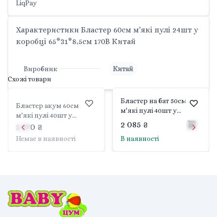
LiqPay
Характеристики Бластер 60см м'які пулі 24шт у
коробці 65*31*8,5см 170B Китай
Виробник
Китай
Схожі товари
Бластер на бат 50см
Бластер акум 60см
м'які пулі 40шт у
м'які пулі 40шт у
коробці 57*29*10см 7121
2 085 ₴
коробці 65*31*14см
2 370 ₴
Китай
SB250 Китай
Немає в наявності
В наявності