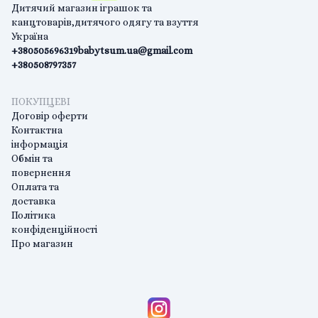
Дитячий магазин іграшок та
канцтоварів,дитячого одягу та взуття
Україна
+380505696319
babytsum.ua@gmail.com
+380508797357
ПОКУПЦЕВІ
Договір оферти
Контактна
інформація
Обмін та
повернення
Оплата та
доставка
Політика
конфіденційності
Про магазин