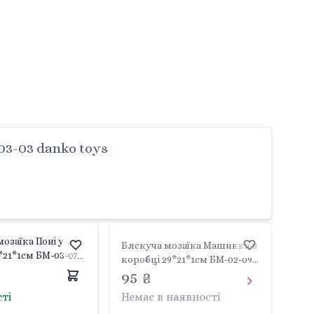
3-03 danko toys
озаїка Поні у
Блскуча мозаїка Машинка в
*21*1см БМ-03-07
коробці 29*21*1см БМ-02-09
Danko toys
95 ₴
сті
Немає в наявності