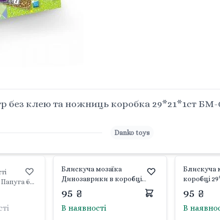
р без клею та ножниць коробка 29*21*1ст БМ-0
Danko toys
Блискуча мозаїка
Блискуча м
ті
Динозаврики в коробці
коробці 29
 Папуга без
29*21*1см БМ-03-09 Danko
Danko toys
95 ₴
95 ₴
 коробка
toys
 danko toys
сті
В наявності
В наявно