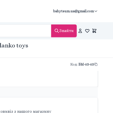
babytsum.ua@gmail.com
Знайти
danko toys
Код
:
БМ-03-03
овивіз з нашого магазину