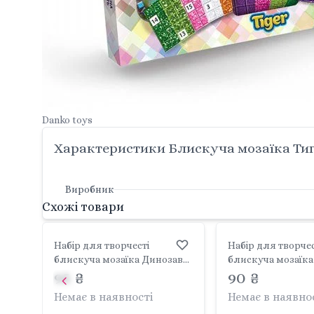
Danko toys
Характеристики Блискуча мозаїка Тиг
Виробник
Схожі товари
Набір для творчесті
Набір для творчес
блискуча мозаїка Динозавр
блискуча мозаїка
без клею та ножниць
95 ₴
клею та ножниць
90 ₴
коробка 29*21*1ст БМ-03-01
29*21*1ст БМ-03-04
Немає в наявності
Немає в наявно
danko toys