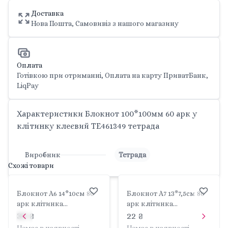
Доставка
Нова Пошта, Самовивіз з нашого магазину
Оплата
Готівкою при отриманні, Оплата на карту ПриватБанк,
LiqPay
Характеристики Блокнот 100*100мм 60 арк у
клітинку клеєвий TE461349 тетрада
Виробник
Тетрада
Схожі товари
Блокнот A6 14*10см 80
Блокнот A7 13*7,5см 80
арк клітинка
арк клітинка
проклеяний Anime girl
проклеяний Art
30 ₴
22 ₴
крафт на тведому
collection крафт на