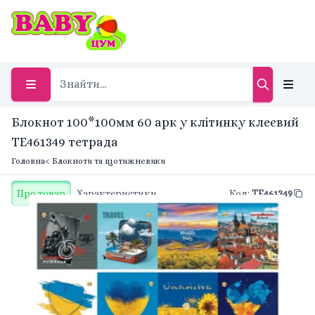
Блокнот 100*100мм 60 арк у клітинку клеєвий
TE461349 тетрада
Головна
< Блокноти та щотижневики
Про товар
Характеристики
Код
:
TE461349