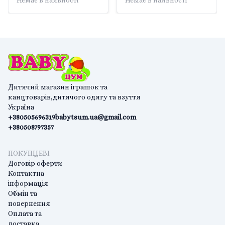
Немає в наявності
Немає в наявності
підкладі 152003 Yes
тведому підкладі 152009
Yes
Дитячий магазин іграшок та
канцтоварів,дитячого одягу та взуття
Україна
+380505696319
babytsum.ua@gmail.com
+380508797357
ПОКУПЦЕВІ
Договір оферти
Контактна
інформація
Обмін та
повернення
Оплата та
доставка