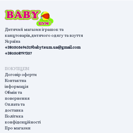
Дитячий магазин іграшок та
канцтоварів,дитячого одягу та взуття
Україна
+380505696319
babytsum.ua@gmail.com
+380508797357
ПОКУПЦЕВІ
Договір оферти
Контактна
інформація
Обмін та
повернення
Оплата та
доставка
Політика
конфіденційності
Про магазин