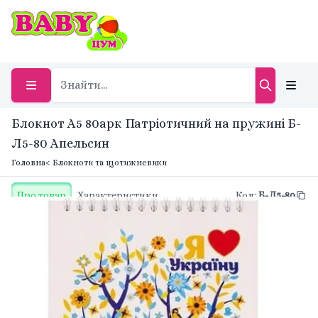
Блокнот А5 80арк Патріотичний на пружині Б-
Л5-80 Апельсин
Головна
< Блокноти та щотижневики
Про товар
Характеристики
Код
:
Б-Л5-80