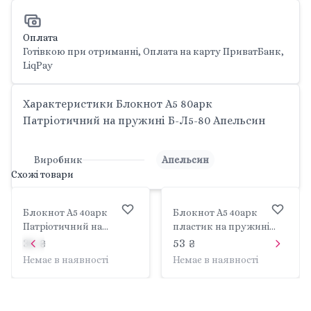
Оплата
Готівкою при отриманні, Оплата на карту ПриватБанк,
LiqPay
Характеристики Блокнот А5 80арк
Патріотичний на пружині Б-Л5-80 Апельсин
Виробник
Апельсин
Схожі товари
Блокнот А5 40арк
Блокнот А5 40арк
Патріотичний на
пластик на пружині
пружині Б-Л5-40
збоку Б-БП5-40
36 ₴
53 ₴
Апельсин
Апельсин
Немає в наявності
Немає в наявності