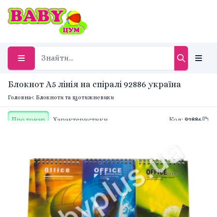
Блокнот А5 лінія на спіралі 92886 україна
Головна
< Блокноти та щотижневики
Про товар
Характеристики
Код
:
92886