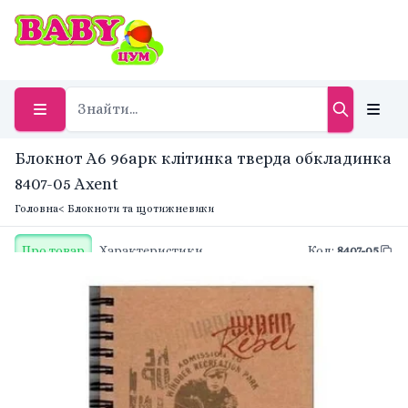
Блокнот А6 96арк клітинка тверда обкладинка
8407-05 Axent
Головна
< Блокноти та щотижневики
Про товар
Характеристики
Код
:
8407-05