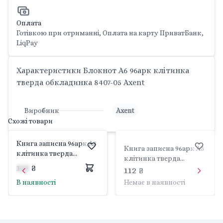
Оплата
Готівкою при отриманні, Оплата на карту ПриватБанк,
LiqPay
Характеристики Блокнот А6 96арк клітинка
тверда обкладинка 8407-05 Axent
Виробник
Axent
Схожі товари
Книга записна 96арк А5
Книга записна 96арк А5
клітинка тверда
клітинка тверда
обкладинка Bloom 8459-
112 ₴
обкладинка R& B
112 ₴
8-A Axent
Telephone 8457-5-A Axent
В наявності
Немає в наявності