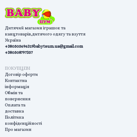
Дитячий магазин іграшок та
канцтоварів,дитячого одягу та взуття
Україна
+380505696319
babytsum.ua@gmail.com
+380508797357
ПОКУПЦЕВІ
Договір оферти
Контактна
інформація
Обмін та
повернення
Оплата та
доставка
Політика
конфіденційності
Про магазин