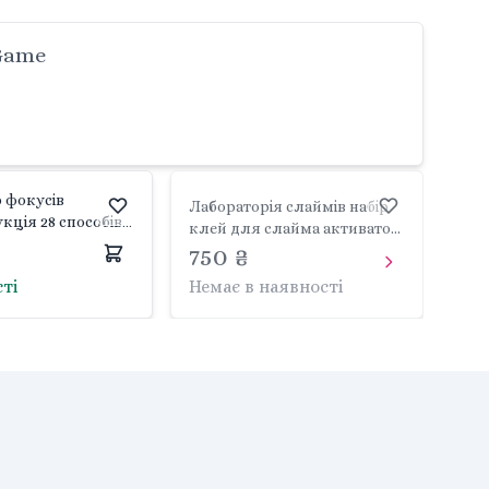
 Game
р фокусів
Лабораторія слаймів набір
укція 28 способів
клей для слайма активатор
959 Fun Game
набір комах окуляри
750 ₴
люмінесцентний порошок
сті
Немає в наявності
блискітки фарби змішувач
склянки в коробці 24889 Fun
Game