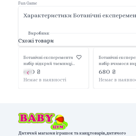
Fun Game
Характеристики Ботанічні експеремент
Виробник
Схожі товари
Ботанічні експеременти
Ботанічні експер
набір відкрий таємниці
набір вчимося вирощувати
садівництва 77861 Fun Game
680 ₴
та доглядати 2607
680 ₴
Немає в наявності
Немає в наявно
Дитячий магазин іграшок та канцтоварів,дитячого