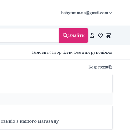
babytsum.ua@gmail.com
Знайти
Головна
< Творчість
< Все для рукоділля
Код
:
70228
овивіз з нашого магазину