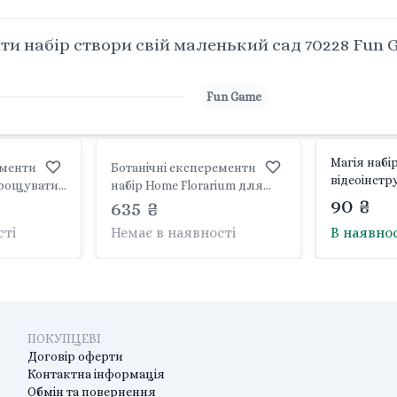
и набір створи свій маленький сад 70228 Fun
Fun Game
Магія набі
ементи
Ботанічні експеременти
відеоінстр
набір Home Florarium для
коробка 76
90 ₴
2 Fun Game
вирощування рослин у
635 ₴
коробці 34*22*8см HFL-01-01
сті
Немає в наявності
В наявно
Danko toys
ПОКУПЦЕВІ
Договір оферти
Контактна інформація
Обмін та повернення