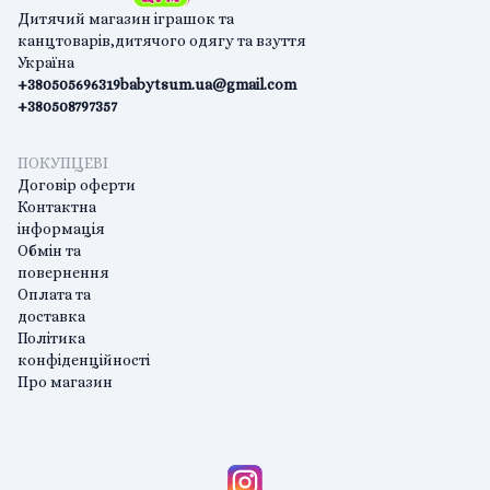
Дитячий магазин іграшок та
канцтоварів,дитячого одягу та взуття
Україна
+380505696319
babytsum.ua@gmail.com
+380508797357
ПОКУПЦЕВІ
Договір оферти
Контактна
інформація
Обмін та
повернення
Оплата та
доставка
Політика
конфіденційності
Про магазин