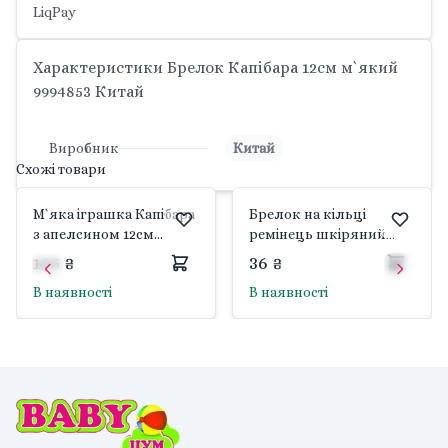
LiqPay
Характеристики Брелок Капібара 12см м`який
9994853 Китай
Виробник
Китай
Схожі товари
М`яка іграшка Капібара
Брелок на кільці
з апелсином 12см
ремінець шкіряний
брелок хутро
мікс кольорів 12 см
165 ₴
36 ₴
коричнева 294001
999250 Китай
В наявності
В наявності
Dreamtoys