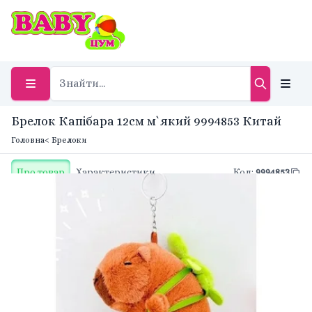
Брелок Капібара 12см м`який 9994853 Китай
Головна
< Брелоки
Про товар
Характеристики
Код
:
9994853