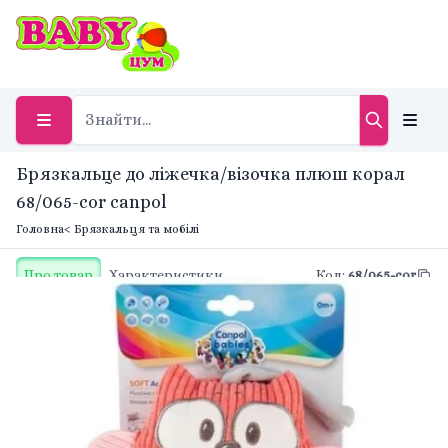
Брязкальце до ліжечка/візочка плюш корал
68/065-cor canpol
Головна
< Брязкальця та мобілі
Про товар
Характеристики
Код
:
68/065-cor