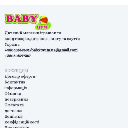
Дитячий магазин іграшок та
канцтоварів,дитячого одягу та взуття
Україна
+380505696319
babytsum.ua@gmail.com
+380508797357
ПОКУПЦЕВІ
Договір оферти
Контактна
інформація
Обмін та
повернення
Оплата та
доставка
Політика
конфіденційності
Про магазин