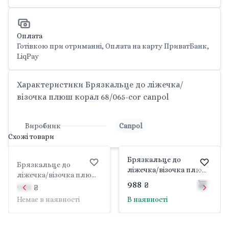
Оплата
Готівкою при отриманні, Оплата на карту ПриватБанк,
LiqPay
Характеристики Брязкальце до ліжечка/
візочка плюш корал 68/065-cor canpol
Виробник
Canpol
Схожі товари
Брязкальце до
Брязкальце до
ліжечка/візочка плюш
ліжечка/візочка плюш
Довгі вуха 68/061 pin
988 ₴
Довгі вуха 68/061 blu
988 ₴
Canpol
Canpol
Немає в наявності
В наявності