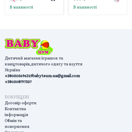
планшеті IГ0110 Тігрес
IГ0135 Тігрес
В наявності
В наявності
Дитячий магазин іграшок та
канцтоварів,дитячого одягу та взуття
Україна
+380505696319
babytsum.ua@gmail.com
+380508797357
ПОКУПЦЕВІ
Договір оферти
Контактна
інформація
Обмін та
повернення