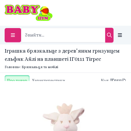
Іграшка брязкальце з дерев'яним гризунцем
ельфик Айлі на планшеті IГ0111 Тігрес
Головна
< Брязкальця та мобілі
Про товар
Характеристики
Код
:
IГ0111