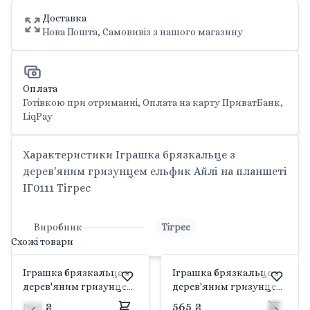
Доставка
Нова Пошта, Самовивіз з нашого магазину
Оплата
Готівкою при отриманні, Оплата на карту ПриватБанк,
LiqPay
Характеристики Іграшка брязкальце з
дерев'яним гризунцем ельфик Айлі на планшеті
IГ0111 Тігрес
Виробник
Тігрес
Схожі товари
Іграшка брязкальце з
Іграшка брязкальце з
дерев'яним гризунцем
дерев'яним гризунцем
ельфик Пуффі на
лама Семмі на планшеті
565 ₴
565 ₴