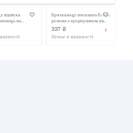
е підвіска
Брязкальце пискавка Панда
інивець на
рожева з прорізувачем на
аншеті 9040 Tulilo
планшеті 9027 Tulilo
337 ₴
наявності
Немає в наявності