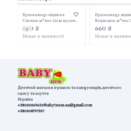
Брязкальце підвіска
Брязкальце підві
Слоник м*яке 32см музична
Ведмедик м*яке 
рожевий на планшеті 9125
660 ₴
музична на планш
660 ₴
Tulilo
Tulilo
Немає в наявності
Немає в наявно
Дитячий магазин іграшок та канцтоварів,дитячого
одягу та взуття
Україна
+380505696319
babytsum.ua@gmail.com
+380508797357