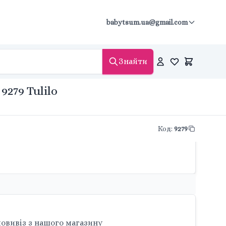
babytsum.ua@gmail.com
Знайти
279 Tulilo
Код
:
9279
овивіз з нашого магазину