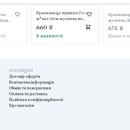
Брязкальце підвіска Сова
ска
Брязкальц
м*яке 32см музична на
32см
музична Л
планшеті 9129 Tulilo
660 ₴
еті 9128
675 ₴
пл
сті
В наявності
Немає в 
ПОКУПЦЕВІ
Договір оферти
Контактна інформація
Обмін та повернення
Оплата та доставка
Політика конфіденційності
Про магазин