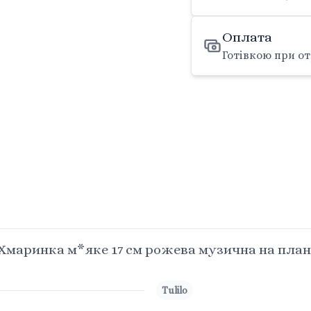
Оплата
Готівкою при от
маринка м*яке 17 см рожева музична на планше
Tulilo