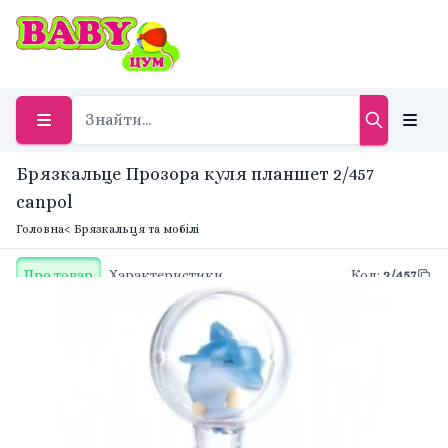
Брязкальце Прозора куля планшет 2/457
canpol
Головна
< Брязкальця та мобілі
Про товар
Характеристики
Код
:
2/457