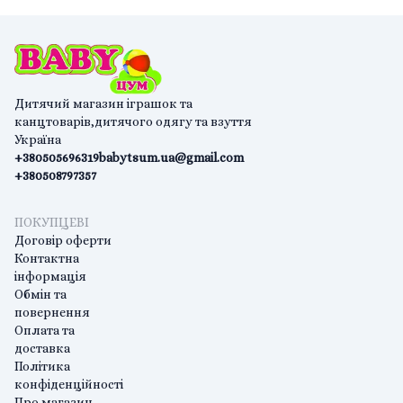
Дитячий магазин іграшок та
канцтоварів,дитячого одягу та взуття
Україна
+380505696319
babytsum.ua@gmail.com
+380508797357
ПОКУПЦЕВІ
Договір оферти
Контактна
інформація
Обмін та
повернення
Оплата та
доставка
Політика
конфіденційності
Про магазин