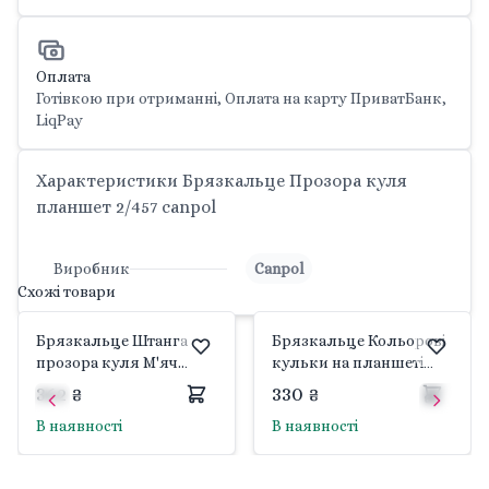
Оплата
Готівкою при отриманні, Оплата на карту ПриватБанк,
LiqPay
Характеристики Брязкальце Прозора куля
планшет 2/457 canpol
Виробник
Canpol
Схожі товари
Брязкальце Штанга
Брязкальце Кольорові
прозора куля М'яч
кульки на планшеті
2/457_red Canpol
2/450 canpol
362 ₴
330 ₴
В наявності
В наявності